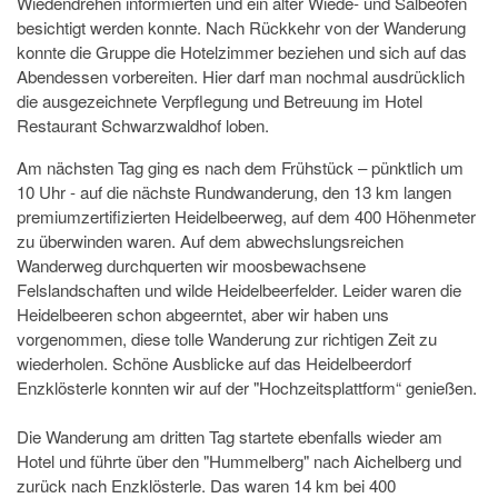
Wiedendrehen informierten und ein alter Wiede- und Salbeofen
besichtigt werden konnte. Nach Rückkehr von der Wanderung
konnte die Gruppe die Hotelzimmer beziehen und sich auf das
Abendessen vorbereiten. Hier darf man nochmal ausdrücklich
die ausgezeichnete Verpflegung und Betreuung im Hotel
Restaurant Schwarzwaldhof loben.
Am nächsten Tag ging es nach dem Frühstück – pünktlich um
10 Uhr - auf die nächste Rundwanderung, den 13 km langen
premiumzertifizierten Heidelbeerweg, auf dem 400 Höhenmeter
zu überwinden waren. Auf dem abwechslungsreichen
Wanderweg durchquerten wir moosbewachsene
Felslandschaften und wilde Heidelbeerfelder. Leider waren die
Heidelbeeren schon abgeerntet, aber wir haben uns
vorgenommen, diese tolle Wanderung zur richtigen Zeit zu
wiederholen. Schöne Ausblicke auf das Heidelbeerdorf
Enzklösterle konnten wir auf der "Hochzeitsplattform“ genießen.
Die Wanderung am dritten Tag startete ebenfalls wieder am
Hotel und führte über den "Hummelberg" nach Aichelberg und
zurück nach Enzklösterle. Das waren 14 km bei 400