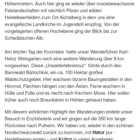
Höhenmetern. Auch hier ging es wieder über moosbewachsene
Felslandschaften mit reichlich Pilzen und wilden
Heidelbeerfeldern zum Ort Aichelberg in dem uns eine
evangelische Landkirche im Jugendstil empfing. Von der
vorgelagerten offenen Hochebene ging der Blick bis zur
Schwäbischen Alb.
Am letzten Tag der Kurzreise hatte unser Wanderführer Karl-
Heinz Weingarten noch eine weitere Wanderung über 8 km
vorgesehen. Diese „Urwalderlebnistour“ führte durch den
Bannwald Bärlochkar, ein ca. 100 Hektar großes
Waldschutzgebiet. Hier wachsen bizarre Baumgestalten in den
Himmel, Flechten hängen von den Ästen, Farne wuchern in
Hülle und Fülle und es riecht nach frischem Moos. Hier sollen
früher auch noch Braunbären in Höhlen gehaust haben.
Mit diesem wirklichen Highlight der Wanderungen endete unser
Besuch in Enzklösterle und wir gingen auf die 350 km lange
Rückreise nach Pulheim. Wir haben vor, wieder in den schönen
Nordschwarzwald zurück zu kommen, mit
Natur
pur -
Heidelbeeren ernten - und
Kultur
in vielen Angeboten.