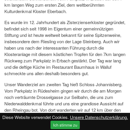
km langen Weg zum ersten Ziel, dem weltberühmten
Kulturdenkmal Kloster Eberbach.
Es wurde im 12. Jahrhundert als Zisterzienserkloster gegründet,
befindet sich seit 1998 im Eigentum einer gemeinnützigen
Stiftung und ist heute weltweit bekannt für seine Spitzenweine,
insbesondere dem Riesling von der Lage Steinberg. Auch wir
haben uns nach der interessanten Führung durch die
Klosteranlage mit diesem köstlichen Tropfen für den 7km langen
Rückweg zum Parkplatz in Erbach gestärkt. Der Tag war lang
und die deftige Küche im Restaurant Baumhaus in Walluf
schmeckte uns allen deshalb besonders gut.
Unser Wanderziel am zweiten Tag hieß Schloss Johannisberg.
Vom Parkplatz in Rüdesheim gingen wir durch die am Morgen
noch verträumte Drosselgasse zur Seilbahn, die uns zum
Niederwalddenkmal führte und uns eine grandiose Aussicht auf
den Rheingau bot. Von dort wanderten wir auf 12 km über den
Rheinsteig zum Schloss Johannisberg, der Wiege einer der
Diese Website verwendet Cookies.
Unsere Datenschutzerklärung.
ältesten und edelsten Rebsorten der Welt, dem Riesling. Auf
Ich stimme zu
dem Schloss wird seit dem Jahr 1720 ausschließlich Riesling