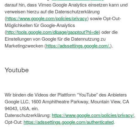
darauf hin, dass Vimeo Google Analytics einsetzen kann und
verweisen hierzu auf die Datenschutzerklärung
(
https://www.google.com/policies/privacy
) sowie Opt-Out-
Möglichkeiten für Google-Analytics
(
http://tools.google.com/dlpage/gaoptout?hl=de
) oder die
Einstellungen von Google für die Datennutzung zu
Marketingzwecken (
https://adssettings.google.com/.
).
Youtube
Wir binden die Videos der Plattform “YouTube” des Anbieters
Google LLC, 1600 Amphitheatre Parkway, Mountain View, CA
94043, USA, ein.
Datenschutzerklärung:
https://www.google.com/policies/privacy/
,
Opt-Out:
https://adssettings.google.com/authenticated
.