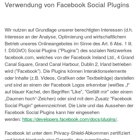
Verwendung von Facebook Social Plugins
Wir nutzen auf Grundlage unserer berechtigten Interessen (d.h.
Interesse an der Analyse, Optimierung und wirtschaftlichem
Betrieb unseres Onlineangebotes im Sinne des Art. 6 Abs. 1 lit.
f. DSGVO) Social Plugins ("Plugins") des sozialen Netzwerkes
facebook.com, welches von der Facebook Ireland Ltd., 4 Grand
Canal Square, Grand Canal Harbour, Dublin 2, Irland betrieben
wird ("Facebook"). Die Plugins können Interaktionselemente
oder Inhalte (z.B. Videos, Grafiken oder Textbeiträge) darstellen
und sind an einem der Facebook Logos erkennbar (weißes „f“
auf blauer Kachel, den Begriffen "Like", "Gefällt mir" oder einem
„Daumen hoch“-Zeichen) oder sind mit dem Zusatz "Facebook
Social Plugin" gekennzeichnet. Die Liste und das Aussehen der
Facebook Social Plugins kann hier eingesehen
werden:
https://developers.facebook.com/docs/plugins/
.
Facebook ist unter dem Privacy-Shield-Abkommen zertifiziert
und bietet hierdurch eine Garantie, das europäische