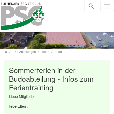
Zum Inhalt springen
Die Abteilungen
Budo
Start
Sommerferien in der
Budoabteilung - Infos zum
Ferientraining
Liebe Mitglieder
liebe Eltern,