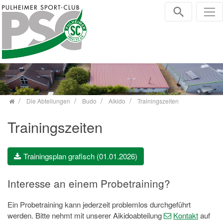
Zum Inhalt springen
Die Abteilungen
Budo
Aikido
Trainingszeiten
Trainingszeiten
Trainingsplan grafisch (01.01.2026)
Interesse an einem Probetraining?
Ein Probetraining kann jederzeit problemlos durchgeführt
werden. Bitte nehmt mit unserer Aikidoabteilung
Kontakt
auf