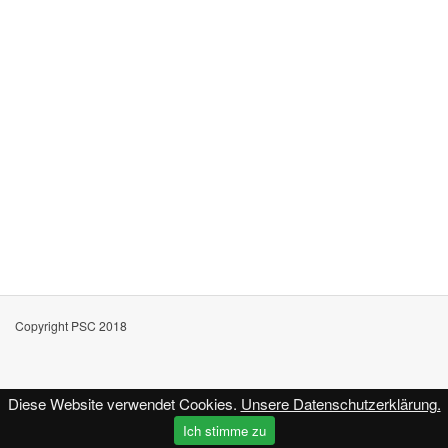
Copyright PSC 2018
Diese Website verwendet Cookies.
Unsere Datenschutzerklärung.
Kontakt
Impressum
Datenschutz
Ich stimme zu