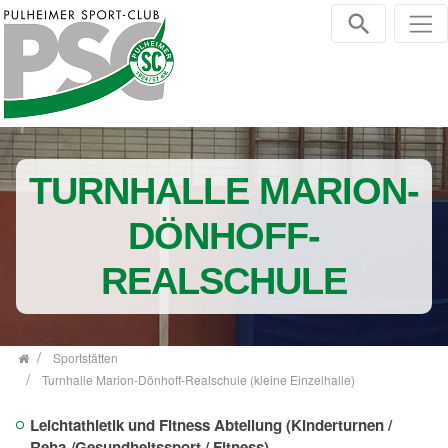
Zum Inhalt springen
TURNHALLE MARION-
DÖNHOFF-
REALSCHULE
Sportstätten
Turnhalle Marion-Dönhoff-Realschule (kleine Einzelhalle)
Leichtathletik und Fitness Abteilung (Kinderturnen /
Reha-/Gesundheitssport / Fitness)