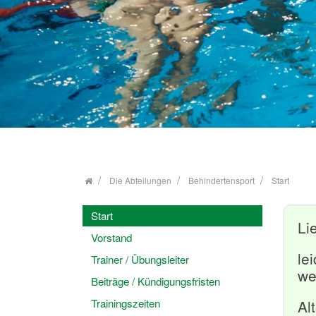
Zurück
Die Abteilungen
Behindertensport
Start
Start
Li
Vorstand
le
Trainer / Übungsleiter
we
Beiträge / Kündigungsfristen
Trainingszeiten
Al