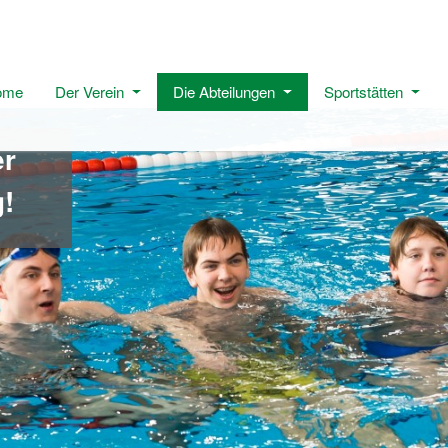
ome
Der Verein
Die Abteilungen
Sportstätten
er
!