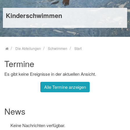
Kinderschwimmen
Babyschwimmen
Unsere Sportstätten finden sie hier
Mehr
Die Abteilungen
Schwimmen
Start
Termine
Es gibt keine Ereignisse in der aktuellen Ansicht.
Alle Termine anzeigen
News
Keine Nachrichten verfügbar.