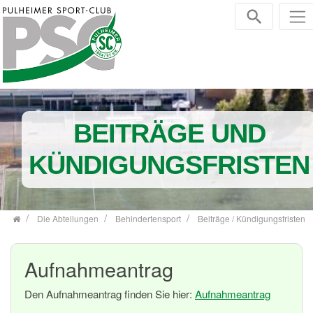
Zum Inhalt springen
BEITRÄGE UND
KÜNDIGUNGSFRISTEN
Die Abteilungen
Behindertensport
Beiträge / Kündigungsfristen
Aufnahmeantrag
Den Aufnahmeantrag finden Sie hier:
Aufnahmeantrag