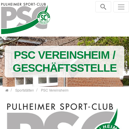
Zum Inhalt springen
PSC VEREINSHEIM /
GESCHÄFTSSTELLE
Sportstätten
PSC Vereinsheim