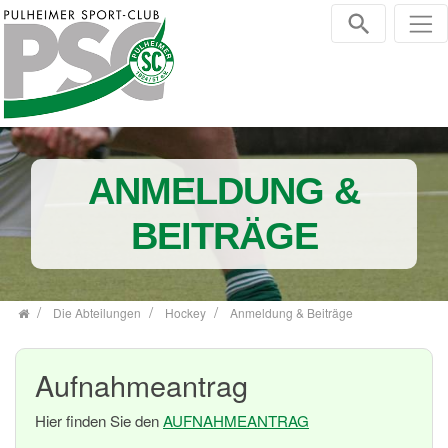
Zum Inhalt springen
ANMELDUNG &
BEITRÄGE
Die Abteilungen
Hockey
Anmeldung & Beiträge
Aufnahmeantrag
Hier finden Sie den
AUFNAHMEANTRAG