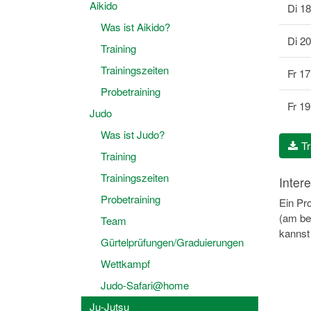
Aikido
Di 18
Was ist Aikido?
Di 20
Training
Trainingszeiten
Fr 17
Probetraining
Fr 19
Judo
Was ist Judo?
Tr
Training
Trainingszeiten
Inter
Probetraining
Ein Pr
(am be
Team
kannst 
Gürtelprüfungen/Graduierungen
Wettkampf
Judo-Safari@home
Ju-Jutsu