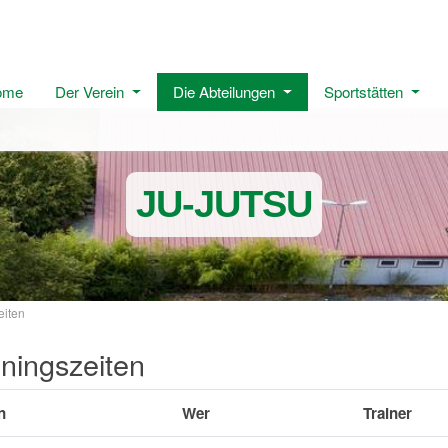
ome
Der Verein
Die Abteilungen
Sportstätten
JU-JUTSU
eiten
iningszeiten
n
Wer
Trainer