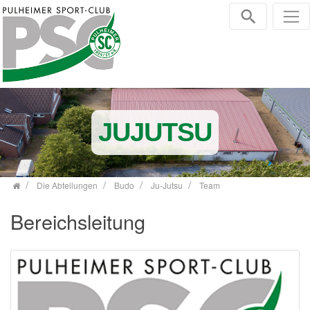
Zum Inhalt springen
JUJUTSU
Die Abteilungen
Budo
Ju-Jutsu
Team
Bereichsleitung