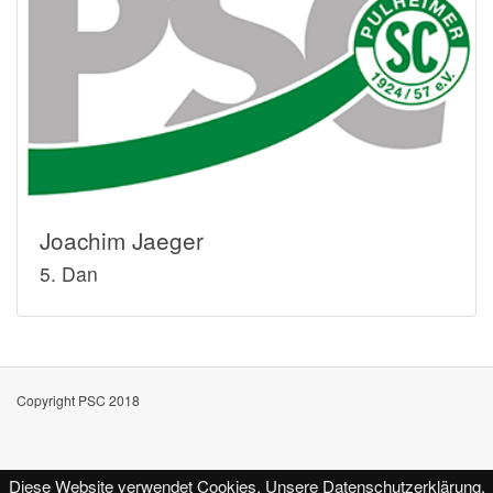
Joachim Jaeger
5. Dan
Copyright PSC 2018
Diese Website verwendet Cookies.
Unsere Datenschutzerklärung.
Kontakt
Impressum
Datenschutz