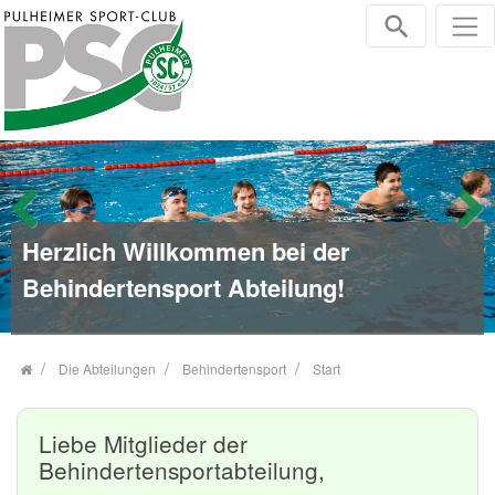
Zum Inhalt springen
Herzlich Willkommen bei der
Zurück
Weiter
Behindertensport Abteilung!
Die Abteilungen
Behindertensport
Start
Liebe Mitglieder der
Behindertensportabteilung,