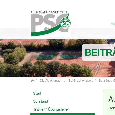
H
Zum Inhalt springen
BEITR
Die Abteilungen
Behindertensport
Beiträge / 
Start
A
Vorstand
Den
Trainer / Übungsleiter