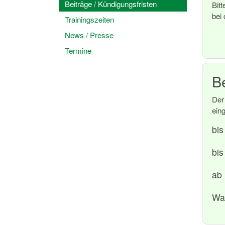
Beiträge / Kündigungsfristen
Bit
bei
Trainingszeiten
News / Presse
Termine
B
Der
ein
bis
bis
ab 
Wa