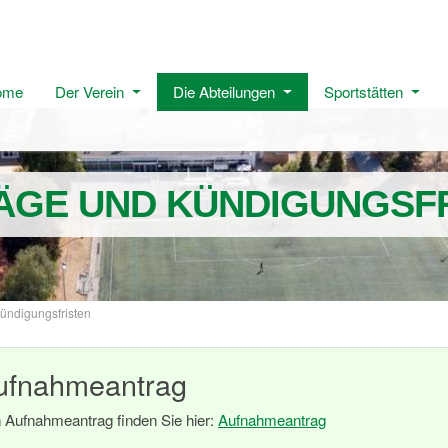
ome
Der Verein
Die Abteilungen
Sportstätten
ÄGE UND KÜNDIGUNGSF
Kündigungsfristen
ufnahmeantrag
 Aufnahmeantrag finden Sie hier:
Aufnahmeantrag