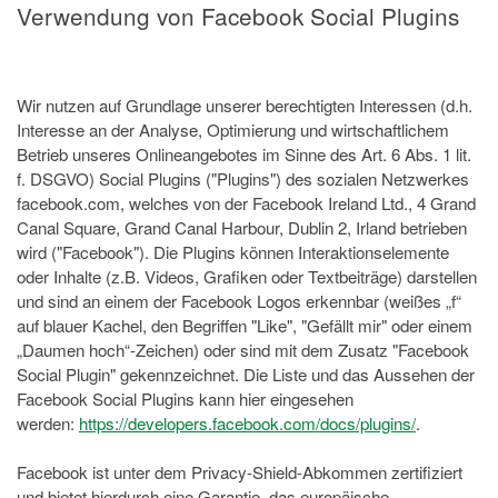
Verwendung von Facebook Social Plugins
Wir nutzen auf Grundlage unserer berechtigten Interessen (d.h.
Interesse an der Analyse, Optimierung und wirtschaftlichem
Betrieb unseres Onlineangebotes im Sinne des Art. 6 Abs. 1 lit.
f. DSGVO) Social Plugins ("Plugins") des sozialen Netzwerkes
facebook.com, welches von der Facebook Ireland Ltd., 4 Grand
Canal Square, Grand Canal Harbour, Dublin 2, Irland betrieben
wird ("Facebook"). Die Plugins können Interaktionselemente
oder Inhalte (z.B. Videos, Grafiken oder Textbeiträge) darstellen
und sind an einem der Facebook Logos erkennbar (weißes „f“
auf blauer Kachel, den Begriffen "Like", "Gefällt mir" oder einem
„Daumen hoch“-Zeichen) oder sind mit dem Zusatz "Facebook
Social Plugin" gekennzeichnet. Die Liste und das Aussehen der
Facebook Social Plugins kann hier eingesehen
werden:
https://developers.facebook.com/docs/plugins/
.
Facebook ist unter dem Privacy-Shield-Abkommen zertifiziert
und bietet hierdurch eine Garantie, das europäische