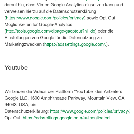
darauf hin, dass Vimeo Google Analytics einsetzen kann und
verweisen hierzu auf die Datenschutzerklärung
(
https://www.google.com/policies/privacy
) sowie Opt-Out-
Möglichkeiten für Google-Analytics
(
http://tools.google.com/dlpage/gaoptout?hl=de
) oder die
Einstellungen von Google für die Datennutzung zu
Marketingzwecken (
https://adssettings.google.com/.
).
Youtube
Wir binden die Videos der Plattform “YouTube” des Anbieters
Google LLC, 1600 Amphitheatre Parkway, Mountain View, CA
94043, USA, ein.
Datenschutzerklärung:
https://www.google.com/policies/privacy/
,
Opt-Out:
https://adssettings.google.com/authenticated
.