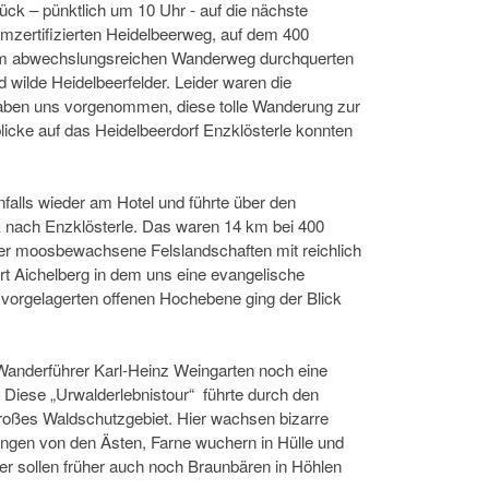
ck – pünktlich um 10 Uhr - auf die nächste
zertifizierten Heidelbeerweg, auf dem 400
m abwechslungsreichen Wanderweg durchquerten
wilde Heidelbeerfelder. Leider waren die
haben uns vorgenommen, diese tolle Wanderung zur
licke auf das Heidelbeerdorf Enzklösterle konnten
falls wieder am Hotel und führte über den
 nach Enzklösterle. Das waren 14 km bei 400
er moosbewachsene Felslandschaften mit reichlich
rt Aichelberg in dem uns eine evangelische
 vorgelagerten offenen Hochebene ging der Blick
Wanderführer Karl-Heinz Weingarten noch eine
Diese „Urwalderlebnistour“ führte durch den
roßes Waldschutzgebiet. Hier wachsen bizarre
ngen von den Ästen, Farne wuchern in Hülle und
er sollen früher auch noch Braunbären in Höhlen