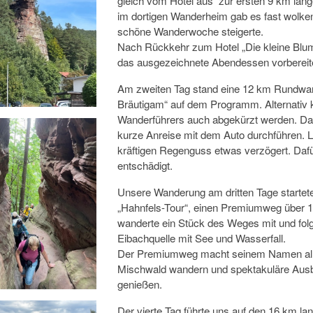
gleich vom Hotel aus zur ersten 9 km lan
im dortigen Wanderheim gab es fast wolken
schöne Wanderwoche steigerte.
Nach Rückkehr zum Hotel „Die kleine Blum
das ausgezeichnete Abendessen vorbereit
Am zweiten Tag stand eine 12 km Rundwan
Bräutigam“ auf dem Programm. Alternativ k
Wanderführers auch abgekürzt werden. Da 
kurze Anreise mit dem Auto durchführen. L
kräftigen Regenguss etwas verzögert. Daf
entschädigt.
Unsere Wanderung am dritten Tage startete
„Hahnfels-Tour“, einen Premiumweg über 
wanderte ein Stück des Weges mit und fol
Eibachquelle mit See und Wasserfall.
Der Premiumweg macht seinem Namen alle
Mischwald wandern und spektakuläre Ausb
genießen.
Der vierte Tag führte uns auf den 16 km 