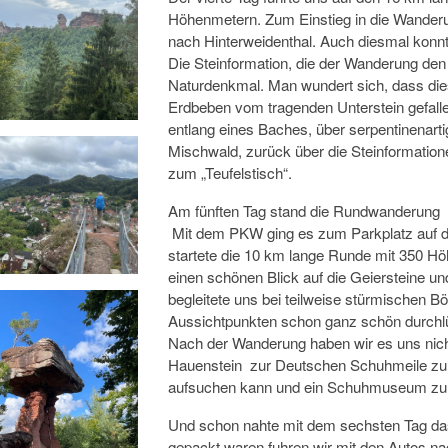
Höhenmetern. Zum Einstieg in die Wanderu
nach Hinterweidenthal. Auch diesmal konn
Die Steinformation, die der Wanderung den
Naturdenkmal. Man wundert sich, dass dies
Erdbeben vom tragenden Unterstein gefalle
entlang eines Baches, über serpentinenart
Mischwald, zurück über die Steinformation
zum „Teufelstisch“.
Am fünften Tag stand die Rundwanderung 
Mit dem PKW ging es zum Parkplatz auf de
startete die 10 km lange Runde mit 350 H
einen schönen Blick auf die Geiersteine un
begleitete uns bei teilweise stürmischen B
Aussichtpunkten schon ganz schön durchlü
Nach der Wanderung haben wir es uns nic
Hauenstein zur Deutschen Schuhmeile zu 
aufsuchen kann und ein Schuhmuseum zur 
Und schon nahte mit dem sechsten Tag da
gepackt waren fuhren wir mit den Autos n