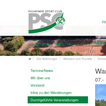
H
Zum Inhalt springen
Die Abteilungen
Wandern und Touristik
Durch
Wan
Termine/News
Wir über uns
07.-
Vorstand
Infos zu den Wanderungen
Durchgeführte Veranstaltungen