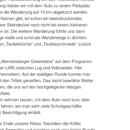
ng reisten wir mit dem Auto zu einem Parkplatz
te die Wanderung auf 10 km abgekürzt werden.
 Namen gibt, ist schon ein beeindruckendes
er Steindeckel noch nicht bei einem kleineren
n ist. Die weitere Wanderung führte uns dann
ige steile und schmale Wanderwege in dichtem
en „Teufelsküche“ und „Teufelsschmiede“ zurück
„Wernersberger Geiersteine“ auf dem Programm.
r L495 zwischen Lug und Volksweiler. Hier
öhenmetern. Auf der waldigen Runde konnte man
d den Trifels genießen. Das leicht bewölkte Wetter
öen, die uns auf den hochgelegenen felsigen
ftete.
ht nehmen lassen, mit dem Auto noch kurz über
fahren, wo man sehr viele Schuhgeschäfte
Besichtigung einlädt.
s Ende unserer Reise. Nachdem die Koffer
ach Annweiler und machten noch eine kleine Runde