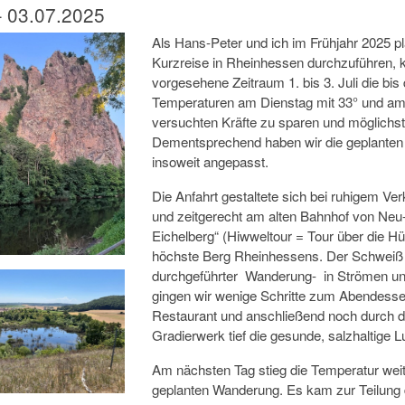
– 03.07.2025
Als Hans-Peter und ich im Frühjahr 2025 
Kurzreise in Rheinhessen durchzuführen, 
vorgesehene Zeitraum 1. bis 3. Juli die b
Temperaturen am Dienstag mit 33° und am M
versuchten Kräfte zu sparen und möglichs
Dementsprechend haben wir die geplanten
insoweit angepasst.
Die Anfahrt gestaltete sich bei ruhigem Ver
und zeitgerecht am alten Bahnhof von Neu
Eichelberg“ (Hiwweltour = Tour über die Hü
höchste Berg Rheinhessens. Der Schweiß 
durchgeführter Wanderung- in Strömen und
gingen wir wenige Schritte zum Abendessen
Restaurant und anschließend noch durch d
Gradierwerk tief die gesunde, salzhaltige Lu
Am nächsten Tag stieg die Temperatur weite
geplanten Wanderung. Es kam zur Teilung de