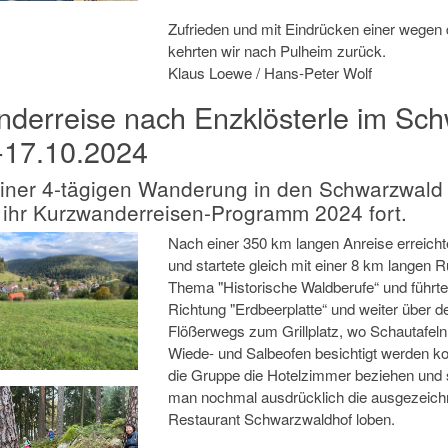
Zufrieden und mit Eindrücken einer wege
kehrten wir nach Pulheim zurück.
Klaus Loewe / Hans-Peter Wolf
derreise nach Enzklösterle im Sc
-17.10.2024
einer 4-tägigen Wanderung in den Schwarzwald 
ihr Kurzwanderreisen-Programm 2024 fort.
Nach einer 350 km langen Anreise erreicht
und startete gleich mit einer 8 km lange
Thema "Historische Waldberufe“ und führte
Richtung "Erdbeerplatte“ und weiter über
Flößerwegs zum Grillplatz, wo Schautafeln
Wiede- und Salbeofen besichtigt werden 
die Gruppe die Hotelzimmer beziehen und s
man nochmal ausdrücklich die ausgezeichn
Restaurant Schwarzwaldhof loben.