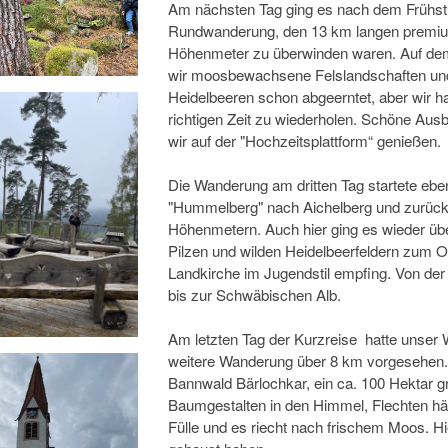
Am nächsten Tag ging es nach dem Frühstü
Rundwanderung, den 13 km langen premium
Höhenmeter zu überwinden waren. Auf de
wir moosbewachsene Felslandschaften und 
Heidelbeeren schon abgeerntet, aber wir 
richtigen Zeit zu wiederholen. Schöne Ausb
wir auf der "Hochzeitsplattform“ genießen.
Die Wanderung am dritten Tag startete eben
"Hummelberg" nach Aichelberg und zurück
Höhenmetern. Auch hier ging es wieder üb
Pilzen und wilden Heidelbeerfeldern zum O
Landkirche im Jugendstil empfing. Von der
bis zur Schwäbischen Alb.
Am letzten Tag der Kurzreise hatte unser 
weitere Wanderung über 8 km vorgesehen. 
Bannwald Bärlochkar, ein ca. 100 Hektar g
Baumgestalten in den Himmel, Flechten hä
Fülle und es riecht nach frischem Moos. Hi