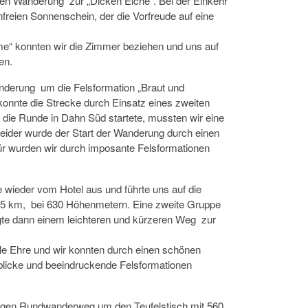
gen Wanderung zur „Dicken Eiche“. Bei der Einkehr
freien Sonnenschein, der die Vorfreude auf eine
e“ konnten wir die Zimmer beziehen und uns auf
en.
derung um die Felsformation „Braut und
onnte die Strecke durch Einsatz eines zweiten
die Runde in Dahn Süd startete, mussten wir eine
eider wurde der Start der Wanderung durch einen
ür wurden wir durch imposante Felsformationen
 wieder vom Hotel aus und führte uns auf die
15 km, bei 630 Höhenmetern. Eine zweite Gruppe
gte dann einem leichteren und kürzeren Weg zur
 Ehre und wir konnten durch einen schönen
licke und beeindruckende Felsformationen
langen Rundwanderweg um den Teufelstisch mit 560