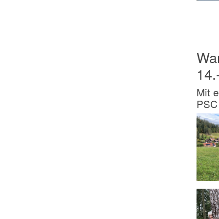
Wan
14.
Mit 
PSC 