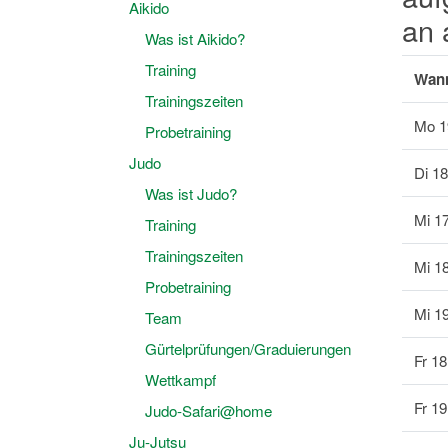
Aikido
an 
Was ist Aikido?
Training
Wan
Trainingszeiten
Mo 1
Probetraining
Judo
Di 18
Was ist Judo?
Mi 17
Training
Trainingszeiten
Mi 18
Probetraining
Mi 19
Team
Gürtelprüfungen/Graduierungen
Fr 18
Wettkampf
Fr 19
Judo-Safari@home
Ju-Jutsu