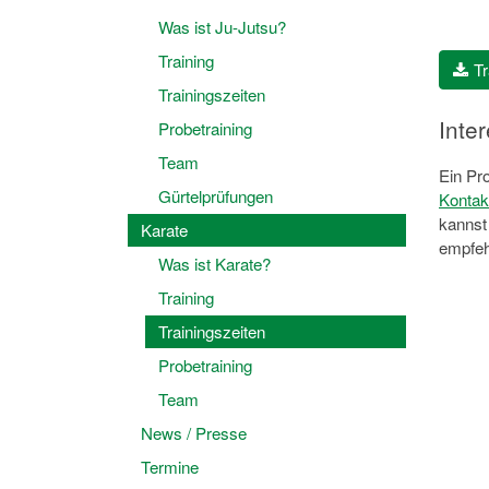
Was ist Ju-Jutsu?
Training
Tr
Trainingszeiten
Inte
Probetraining
Team
Ein Pr
Gürtelprüfungen
Kontak
kannst 
Karate
empfeh
Was ist Karate?
Training
Trainingszeiten
Probetraining
Team
News / Presse
Termine