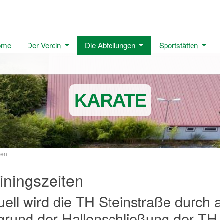
ome
Der Verein
Die Abteilungen
Sportstätten
KARATE
ten
iningszeiten
uell wird die TH Steinstraße durch
grund der Hallenschließung der TH